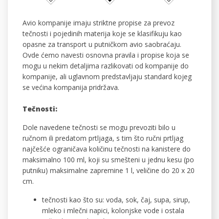
Avio kompanije imaju striktne propise za prevoz
tečnosti i pojedinih materija koje se klasifikuju kao
opasne za transport u putničkom avio saobraćaju.
Ovde ćemo navesti osnovna pravila i propise koja se
mogu u nekim detaljima razlikovati od kompanije do
kompanije, ali uglavnom predstavljaju standard kojeg
se većina kompanija pridržava.
Tečnosti:
Dole navedene tečnosti se mogu prevoziti bilo u
ručnom ili predatom prtljaga, s tim što ručni prtljag
najčešće ograničava količinu tečnosti na kanistere do
maksimalno 100 ml, koji su smešteni u jednu kesu (po
putniku) maksimalne zapremine 1 l, veličine do 20 x 20
cm.
tečnosti kao što su: voda, sok, čaj, supa, sirup,
mleko i mlečni napici, kolonjske vode i ostala