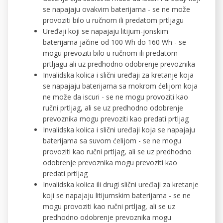
se napajaju ovakvim baterijama - se ne može
provoziti bilo u ručnom ili predatom prtljagu
Uređaji koji se napajaju litijum-jonskim
baterijama jačine od 100 Wh do 160 Wh - se
mogu prevoziti bilo u ručnom ili predatom
prtljagu ali uz predhodno odobrenje prevoznika
Invalidska kolica i slični uređaji za kretanje koja
se napajaju baterijama sa mokrom ćelijom koja
ne može da iscuri - se ne mogu provoziti kao
ručni prtljag, ali se uz predhodno odobrenje
prevoznika mogu prevoziti kao predati prtljag
Invalidska kolica i slični uređaji koja se napajaju
baterijama sa suvom ćelijom - se ne mogu
provoziti kao ručni prtljag, ali se uz predhodno
odobrenje prevoznika mogu prevoziti kao
predati prtljag
Invalidska kolica ili drugi slični uređaji za kretanje
koji se napajaju litijumskim baterijama - se ne
mogu provoziti kao ručni prtljag, ali se uz
predhodno odobrenje prevoznika mogu