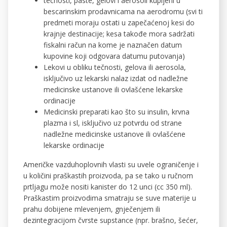
tečnosti, paste, gelovi i aerosoli kupljeni u
bescarinskim prodavnicama na aerodromu (svi ti
predmeti moraju ostati u zapečaćenoj kesi do
krajnje destinacije; kesa takođe mora sadržati
fiskalni račun na kome je naznačen datum
kupovine koji odgovara datumu putovanja)
Lekovi u obliku tečnosti, gelova ili aerosola,
isključivo uz lekarski nalaz izdat od nadležne
medicinske ustanove ili ovlašćene lekarske
ordinacije
Medicinski preparati kao što su insulin, krvna
plazma i sl, isključivo uz potvrdu od strane
nadležne medicinske ustanove ili ovlašćene
lekarske ordinacije
Američke vazduhoplovnih vlasti su uvele ograničenje i
u količini praškastih proizvoda, pa se tako u ručnom
prtljagu može nositi kanister do 12 unci (cc 350 ml).
Praškastim proizvodima smatraju se suve materije u
prahu dobijene mlevenjem, gnječenjem ili
dezintegracijom čvrste supstance (npr. brašno, šećer,