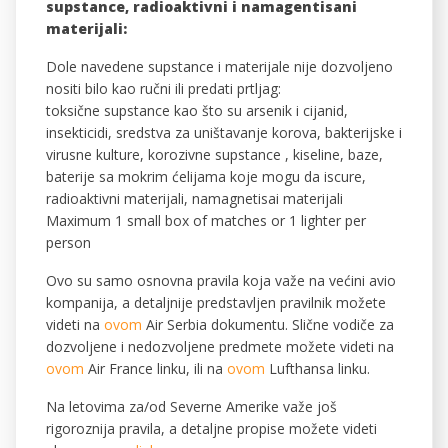
supstance, radioaktivni i namagentisani
materijali:
Dole navedene supstance i materijale nije dozvoljeno
nositi bilo kao ručni ili predati prtljag:
toksične supstance kao što su arsenik i cijanid,
insekticidi, sredstva za uništavanje korova, bakterijske i
virusne kulture, korozivne supstance , kiseline, baze,
baterije sa mokrim ćelijama koje mogu da iscure,
radioaktivni materijali, namagnetisai materijali
Maximum 1 small box of matches or 1 lighter per
person
Ovo su samo osnovna pravila koja važe na većini avio
kompanija, a detaljnije predstavljen pravilnik možete
videti na
ovom
Air Serbia dokumentu. Slične vodiče za
dozvoljene i nedozvoljene predmete možete videti na
ovom
Air France linku, ili na
ovom
Lufthansa linku.
Na letovima za/od Severne Amerike važe još
rigoroznija pravila, a detaljne propise možete videti