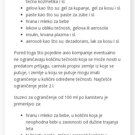
tečna kozmetika i sl.
gelovi kao što su: gel za kupanje, gel za kosu i sl.
paste kao što su: paste za zube i sl.
hrana i mleko za bebe
lekovi u obliku tečnosti, gelova ili aerosola
insulin, krvana plazma i sl.
aerosoli kao što su: dezadorans, lak za kosu i sl.
Pored toga što pojedine avio kompanije eventualno
ne ograničavaju količinu tečnosti koja se može nositi u
predatom prtljagu, carinski propisi zemlje iz koje se
putuje, i zemlje u koju se putuje mogu imati
ograničenje u količini određene tečnosti. Najčešče
ograničenje jeste 2 l.
Izuzeci za ograničenje od 100 ml po kanisteru je
primenljvo za:
hranu i mleko za bebe, u količini koja je
neophodna bebi u zavisnosti od dužine trajanja
leta