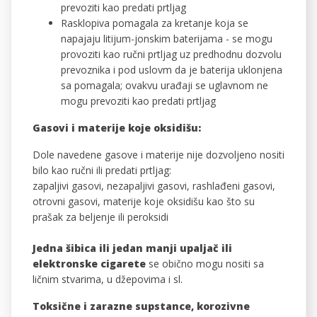
prevoziti kao predati prtljag
Rasklopiva pomagala za kretanje koja se
napajaju litijum-jonskim baterijama - se mogu
provoziti kao ručni prtljag uz predhodnu dozvolu
prevoznika i pod uslovm da je baterija uklonjena
sa pomagala; ovakvu urađaji se uglavnom ne
mogu prevoziti kao predati prtljag
Gasovi i materije koje oksidišu:
Dole navedene gasove i materije nije dozvoljeno nositi
bilo kao ručni ili predati prtljag:
zapaljivi gasovi, nezapaljivi gasovi, rashlađeni gasovi,
otrovni gasovi, materije koje oksidišu kao što su
prašak za beljenje ili peroksidi
Jedna šibica ili jedan manji upaljač ili
elektronske cigarete
se obično mogu nositi sa
ličnim stvarima, u džepovima i sl.
Toksične i zarazne supstance, korozivne