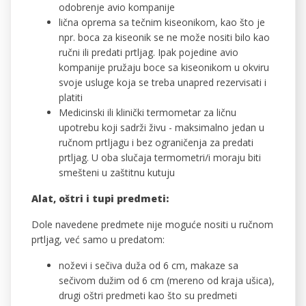
odobrenje avio kompanije
lična oprema sa tečnim kiseonikom, kao što je
npr. boca za kiseonik se ne može nositi bilo kao
ručni ili predati prtljag. Ipak pojedine avio
kompanije pružaju boce sa kiseonikom u okviru
svoje usluge koja se treba unapred rezervisati i
platiti
Medicinski ili klinički termometar za ličnu
upotrebu koji sadrži živu - maksimalno jedan u
ručnom prtljagu i bez ograničenja za predati
prtljag. U oba slučaja termometri/i moraju biti
smešteni u zaštitnu kutuju
Alat, oštri i tupi predmeti:
Dole navedene predmete nije moguće nositi u ručnom
prtljag, već samo u predatom:
noževi i sečiva duža od 6 cm, makaze sa
sečivom dužim od 6 cm (mereno od kraja ušica),
drugi oštri predmeti kao što su predmeti