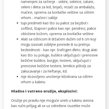
namenjeni za sečenje - sekire, sekirice, satare,
sekire i dleta za led, brijači, rezači za ambalažu,
mačevi, oprema za borilačke veštine sa oštrim
vrhom - mačevi i sablje
tupi predmeti kao što su palice za bejzbol i
softbol, štapovi i palice kao npr. pendreci, palice
obložene kožom, oprema za borilačke veštine
Alati sa oštricom ili držačem dužim od 6 cm koji
mogu izazvati ozbiljne povrede ili su pretnja
bezbednosti - kao npr. šrafcigeri dleto; drugi alati
kao što su poluge, bušilice uključujući i prenosive
bežične bušilice, burgije, testere, uključujući i
prenosive bežične testere, lemilice pištolji za
zakucavanje i za heftanje, itd.
nije dozvoljeno unošenje kišobrana sa oštrim
vrhom u kabinu
Hladno i vatreno oružije, eksplozivi:
Oružije po pravilu nije moguće uneti u kabinu aviona
kao ručni prtljag ali se uz određene izuzetke može