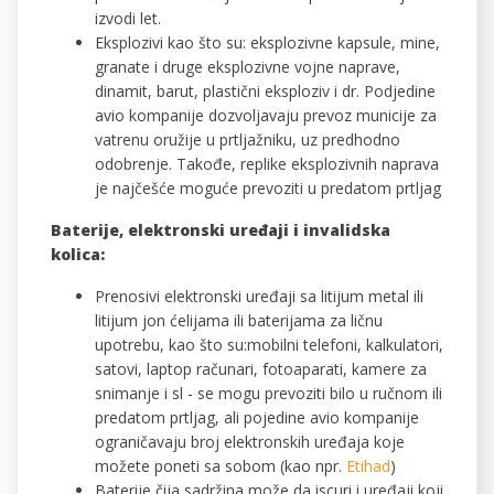
izvodi let.
Eksplozivi kao što su: eksplozivne kapsule, mine,
granate i druge eksplozivne vojne naprave,
dinamit, barut, plastični eksploziv i dr. Podjedine
avio kompanije dozvoljavaju prevoz municije za
vatrenu oružije u prtljažniku, uz predhodno
odobrenje. Takođe, replike eksplozivnih naprava
je najčešće moguće prevoziti u predatom prtljag
Baterije, elektronski uređaji i invalidska
kolica:
Prenosivi elektronski uređaji sa litijum metal ili
litijum jon ćelijama ili baterijama za ličnu
upotrebu, kao što su:mobilni telefoni, kalkulatori,
satovi, laptop računari, fotoaparati, kamere za
snimanje i sl - se mogu prevoziti bilo u ručnom ili
predatom prtljag, ali pojedine avio kompanije
ograničavaju broj elektronskih uređaja koje
možete poneti sa sobom (kao npr.
Etihad
)
Baterije čija sadržina može da iscuri i uređaji koji