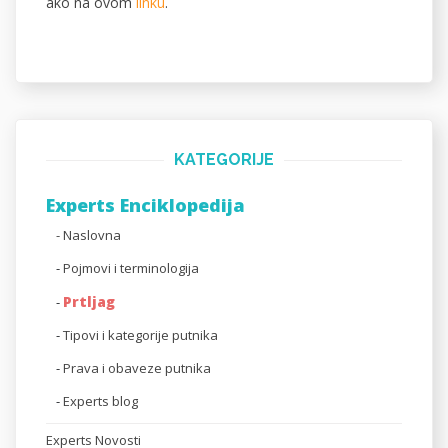
ako na ovom
linku
.
KATEGORIJE
Experts Enciklopedija
- Naslovna
-
Pojmovi i terminologija
Prtljag
-
-
Tipovi i kategorije putnika
-
Prava i obaveze putnika
-
Experts blog
Experts Novosti