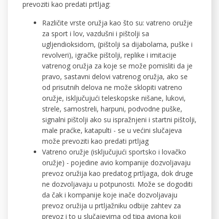
prevoziti kao predati prtljag:
Različite vrste oružja kao što su: vatreno oružje
za sport i lov, vazdušni i pištolji sa
ugljendioksidom, (pištolji sa dijabolama, puške i
revolveri), igračke pištolji, replike i imitacije
vatrenog oružja za koje se može pomisliti da je
pravo, sastavni delovi vatrenog oružja, ako se
od prisutnih delova ne može sklopiti vatreno
oružje, isključujući teleskopske nišane, lukovi,
strele, samostreli, harpuni, podvodne puške,
signalni pištolji ako su ispražnjeni i startni pištolji,
male praćke, katapulti - se u većini slučajeva
može prevoziti kao predati prtljag
Vatreno oružje (isključujući sportsko i lovačko
oružje) - pojedine avio kompanije dozvoljavaju
prevoz oružija kao predatog prtljaga, dok druge
ne dozvoljavaju u potpunosti. Može se dogoditi
da čak i kompanije koje inače dozvoljavaju
prevoz oružija u prtljažniku odbije zahtev za
prevoz i to u slučajevima od tipa aviona koji