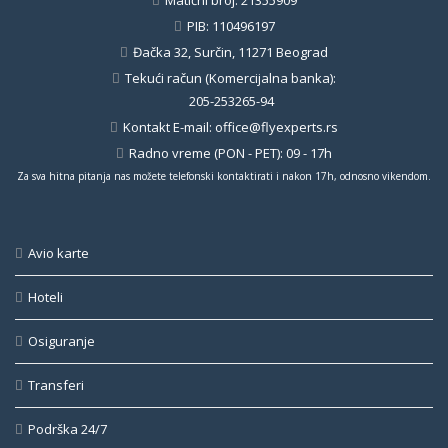
Matični broj: 21355909
PIB: 110496197
Đačka 32, Surčin, 11271 Beograd
Tekući račun (Komercijalna banka):
205-253265-94
Kontakt E-mail:
office@flyexperts.rs
Radno vreme (PON - PET): 09 - 17h
Za sva hitna pitanja nas možete telefonski kontaktirati i nakon 17h, odnosno vikendom.
Avio karte
Hoteli
Osiguranje
Transferi
Podrška 24/7