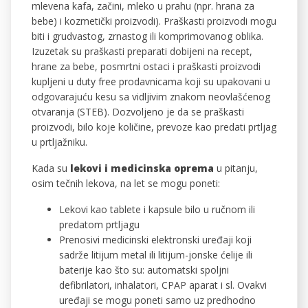
mlevena kafa, začini, mleko u prahu (npr. hrana za
bebe) i kozmetički proizvodi). Praškasti proizvodi mogu
biti i grudvastog, zrnastog ili komprimovanog oblika.
Izuzetak su praškasti preparati dobijeni na recept,
hrane za bebe, posmrtni ostaci i praškasti proizvodi
kupljeni u duty free prodavnicama koji su upakovani u
odgovarajuću kesu sa vidljivim znakom neovlašćenog
otvaranja (STEB). Dozvoljeno je da se praškasti
proizvodi, bilo koje količine, prevoze kao predati prtljag
u prtljažniku.
Kada su
lekovi i medicinska oprema
u pitanju,
osim tečnih lekova, na let se mogu poneti:
Lekovi kao tablete i kapsule bilo u ručnom ili
predatom prtljagu
Prenosivi medicinski elektronski uređaji koji
sadrže litijum metal ili litijum-jonske ćelije ili
baterije kao što su: automatski spoljni
defibrilatori, inhalatori, CPAP aparat i sl. Ovakvi
uređaji se mogu poneti samo uz predhodno