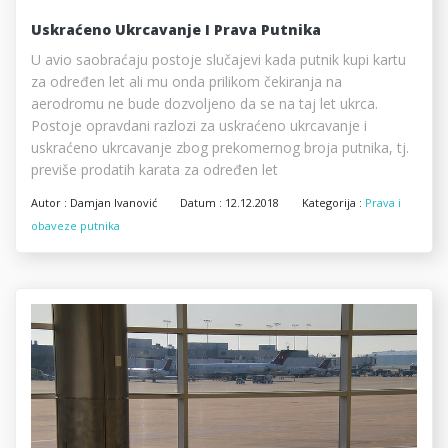
Uskraćeno Ukrcavanje I Prava Putnika
U avio saobraćaju postoje slučajevi kada putnik kupi kartu
za određen let ali mu onda prilikom čekiranja na
aerodromu ne bude dozvoljeno da se na taj let ukrca.
Postoje opravdani razlozi za uskraćeno ukrcavanje i
uskraćeno ukrcavanje zbog prekomernog broja putnika, tj.
previše prodatih karata za određen let
Autor :
Damjan Ivanović
Datum :
12.12.2018
Kategorija :
Prava i
obaveze putnika