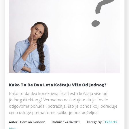
Kako To Da Dva Leta Koštaju Više Od Jednog?
Kako to da dva konektivna leta često koštaju više od
jednog direktnog? Verovatno naslućujete da je i ovde
odgovorna ponuda i potražnja, što je odnos koji određuje
cenu usluge prema tome koliko je ona poželjna.
Autor :
Damjan Ivanović
Datum :
24.04.2019
Kategorija :
Experts
blog