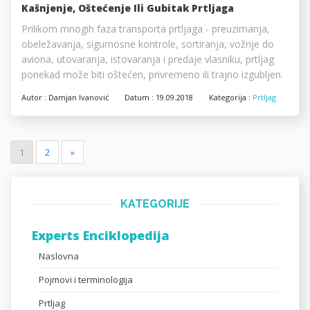
Kašnjenje, Oštećenje Ili Gubitak Prtljaga
Prilikom mnogih faza transporta prtljaga - preuzimanja,
obeležavanja, sigurnosne kontrole, sortiranja, vožnje do
aviona, utovaranja, istovaranja i predaje vlasniku, prtljag
ponekad može biti oštećen, privremeno ili trajno izgubljen.
Autor :
Damjan Ivanović
Datum :
19.09.2018
Kategorija :
Prtljag
1
2
»
KATEGORIJE
Experts Enciklopedija
Naslovna
Pojmovi i terminologija
Prtljag