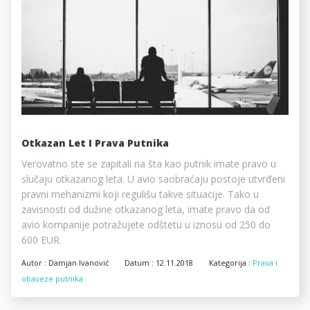
Otkazan Let I Prava Putnika
Verovatno ste se zapitali na šta kao putnik imate pravo u
slučaju otkazanog leta. U avio saobraćaju postoje utvrđeni
pravni mehanizmi koji regulišu takve situacije. Tako u
zavisnosti od dužine otkazanog leta, imate pravo da od
avio kompanije potražujete odštetu u iznosu od 250 do
600 EUR.
Autor :
Damjan Ivanović
Datum :
12.11.2018
Kategorija :
Prava i
obaveze putnika