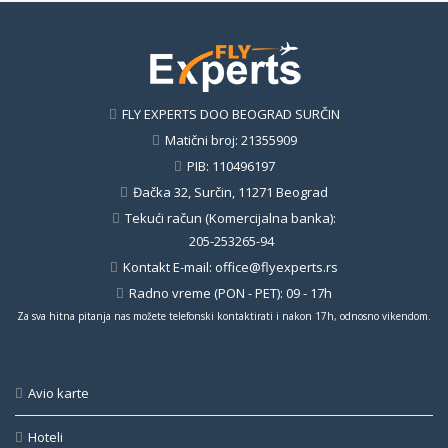
FLY EXPERTS DOO BEOGRAD SURČIN
Matični broj: 21355909
PIB: 110496197
Đačka 32, Surčin, 11271 Beograd
Tekući račun (Komercijalna banka):
205-253265-94
Kontakt E-mail:
office@flyexperts.rs
Radno vreme (PON - PET): 09 - 17h
Za sva hitna pitanja nas možete telefonski kontaktirati i nakon 17h, odnosno vikendom.
Avio karte
Hoteli