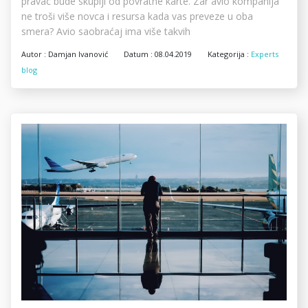
pravac bude skuplji od povratne karte. Zar avio kompanija
ne troši više novca i resursa kada vas preveze u oba
smera? Avio saobraćaj ima više takvih
Autor :
Damjan Ivanović
Datum :
08.04.2019
Kategorija :
Experts
blog