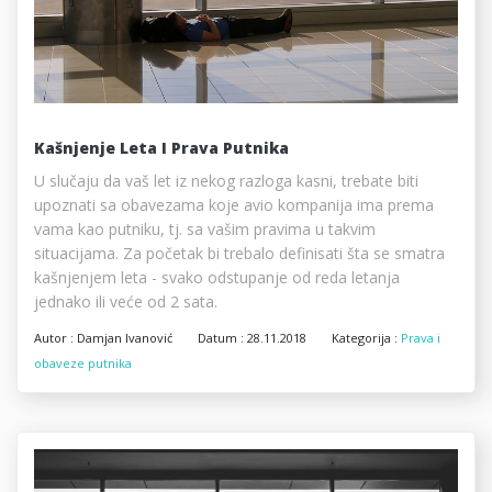
Kašnjenje Leta I Prava Putnika
U slučaju da vaš let iz nekog razloga kasni, trebate biti
upoznati sa obavezama koje avio kompanija ima prema
vama kao putniku, tj. sa vašim pravima u takvim
situacijama. Za početak bi trebalo definisati šta se smatra
kašnjenjem leta - svako odstupanje od reda letanja
jednako ili veće od 2 sata.
Autor :
Damjan Ivanović
Datum :
28.11.2018
Kategorija :
Prava i
obaveze putnika