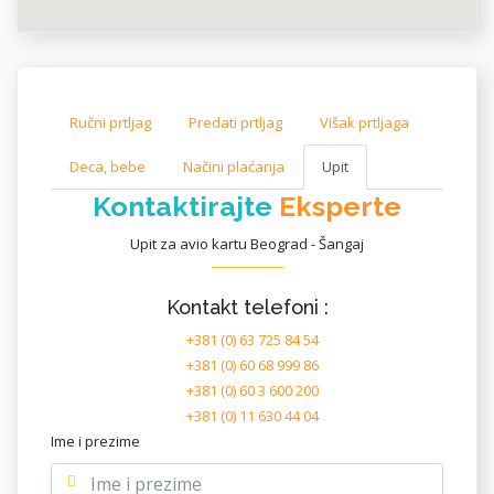
Ručni prtljag
Predati prtljag
Višak prtljaga
Deca, bebe
Načini plaćanja
Upit
Kontaktirajte
Eksperte
Upit za avio kartu Beograd - Šangaj
Kontakt telefoni :
+381 (0) 63 725 84 54
+381 (0) 60 68 999 86
+381 (0) 60 3 600 200
+381 (0) 11 630 44 04
Ime i prezime