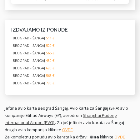
IZDVAJAMO IZ PONUDE
BEOGRAD - ŠANGAJ
511 €
BEOGRAD - ŠANGAJ
520 €
BEOGRAD - ŠANGAJ
565 €
BEOGRAD - ŠANGAJ
480 €
BEOGRAD - ŠANGAJ
690 €
BEOGRAD - ŠANGAJ
568 €
BEOGRAD - ŠANGAJ
780 €
Jeftina avio karta Beograd Šangaj. Avio karta za Šangaj (SHA) avio
kompanije Etihad Airways (EY), aerodrom
Shanghai Pudong
International Airport (PVG)
. Za još jeftinih avio karata za Šangaj
drugih avio kompanija kliknite
OVDE
.
Za kompletnu ponudu avio karata ka državi:
Kina
kliknite
OVDE