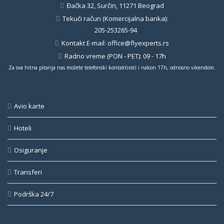
Đačka 32, Surčin, 11271 Beograd
Tekući račun (Komercijalna banka):
205-253265-94
Kontakt E-mail:
office@flyexperts.rs
Radno vreme (PON - PET): 09 - 17h
Za sva hitna pitanja nas možete telefonski kontaktirati i nakon 17h, odnosno vikendom.
Avio karte
Hoteli
Osiguranje
Transferi
Podrška 24/7