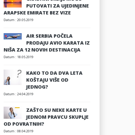
PUTOVATI ZA UJEDINJENE
ARAPSKE EMIRATE BEZ VIZE
Datum :
20.05.2019
AIR SERBIA POČELA
PRODAJU AVIO KARATA IZ
NIŠA ZA 12 NOVIH DESTINACIJA
Datum :
18.05.2019
KAKO TO DA DVA LETA
KOŠTAJU VIŠE OD
JEDNOG?
Datum :
24.04.2019
ZAŠTO SU NEKE KARTE U
JEDNOM PRAVCU SKUPLJE
OD POVRATNIH?
Datum :
08.04.2019