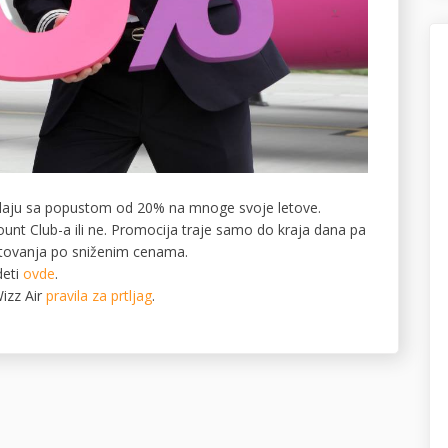
rodaju sa popustom od 20% na mnoge svoje letove.
count Club-a ili ne. Promocija traje samo do kraja dana pa
putovanja po sniženim cenama.
deti
ovde
.
izz Air
pravila za prtljag
.