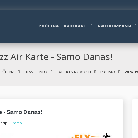
POČETNA
AVIO KARTE
AVIO KOMPANIJE
z Air Karte - Samo Danas!
OČETNA
TRAVEL INFO
EXPERTS NOVOSTI
PROMO
20% P
e - Samo Danas!
orija :
Promo