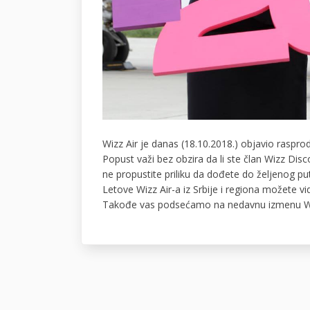
Wizz Air je danas (18.10.2018.) objavio rasp
Popust važi bez obzira da li ste član Wizz Dis
ne propustite priliku da dođete do željenog 
Letove Wizz Air-a iz Srbije i regiona možete vi
Takođe vas podsećamo na nedavnu izmenu W