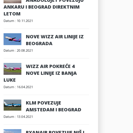
ANADOLUJET POVEZUJU
ANKARU I BEOGRAD DIREKTNIM
LETOM
Datum :
10.11.2021
NOVE WIZZ AIR LINIJE IZ
BEOGRADA
Datum :
20.08.2021
WIZZ AIR POKREĆE 4
NOVE LINIJE IZ BANJA
LUKE
Datum :
16.04.2021
KLM POVEZUJE
AMSTEDAM I BEOGRAD
Datum :
13.04.2021
RYANAIR POVEZUJE NIŠ I