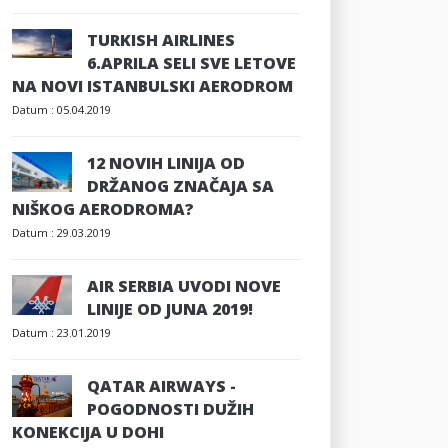
TURKISH AIRLINES
6.APRILA SELI SVE LETOVE
NA NOVI ISTANBULSKI AERODROM
Datum :
05.04.2019
12 NOVIH LINIJA OD
DRŽANOG ZNAČAJA SA
NIŠKOG AERODROMA?
Datum :
29.03.2019
AIR SERBIA UVODI NOVE
LINIJE OD JUNA 2019!
Datum :
23.01.2019
QATAR AIRWAYS -
POGODNOSTI DUŽIH
KONEKCIJA U DOHI