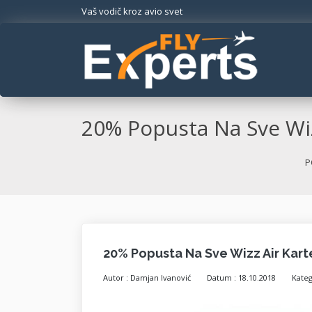
Vaš vodič kroz avio svet
20% Popusta Na Sve Wiz
P
20% Popusta Na Sve Wizz Air Kart
Autor :
Damjan Ivanović
Datum :
18.10.2018
Kateg