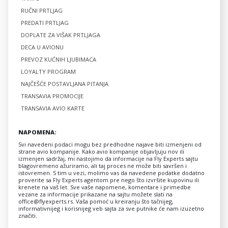
RUČNI PRTLJAG
PREDATI PRTLJAG
DOPLATE ZA VIŠAK PRTLJAGA
DECA U AVIONU
PREVOZ KUĆNIH LJUBIMACA
LOYALTY PROGRAM
NAJČEŠĆE POSTAVLJANA PITANJA
TRANSAVIA PROMOCIJE
TRANSAVIA AVIO KARTE
NAPOMENA:
Svi navedeni podaci mogu bez predhodne najave biti izmenjeni od
strane avio kompanije. Kako avio kompanije objavljuju nov ili
izmenjen sadržaj, mi nastojimo da informacije na Fly Experts sajtu
blagovremeno ažuriramo, ali taj proces ne može biti savršen i
istovremen. S tim u vezi, molimo vas da navedene podatke dodatno
proverite sa Fly Experts agentom pre nego što izvršite kupovinu ili
krenete na vaš let. Sve vaše napomene, komentare i primedbe
vezane za informacije prikazane na sajtu možete slati na
office@flyexperts.rs
. Vaša pomoć u kreiranju što tačnijeg,
informativnijeg i korisnijeg veb sajta za sve putnike će nam izuzetno
značiti.