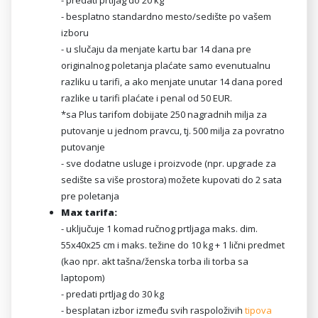
- predati prtljag do 20 kg
- besplatno standardno mesto/sedište po vašem
izboru
- u slučaju da menjate kartu bar 14 dana pre
originalnog poletanja plaćate samo evenutualnu
razliku u tarifi, a ako menjate unutar 14 dana pored
razlike u tarifi plaćate i penal od 50 EUR.
*sa Plus tarifom dobijate 250 nagradnih milja za
putovanje u jednom pravcu, tj. 500 milja za povratno
putovanje
- sve dodatne usluge i proizvode (npr. upgrade za
sedište sa više prostora) možete kupovati do 2 sata
pre poletanja
Max tarifa:
- uključuje 1 komad ručnog prtljaga maks. dim.
55x40x25 cm i maks. težine do 10 kg + 1 lični predmet
(kao npr. akt tašna/ženska torba ili torba sa
laptopom)
- predati prtljag do 30 kg
- besplatan izbor između svih raspoloživih
tipova