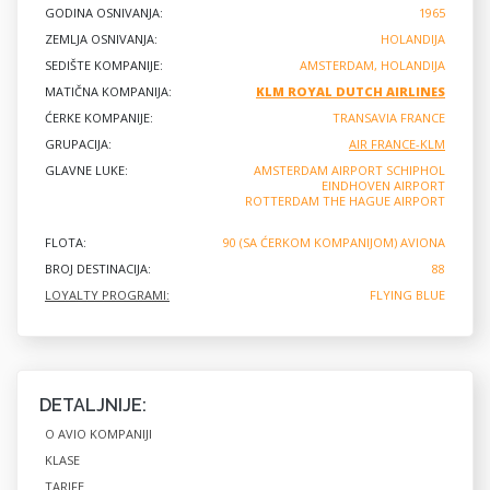
GODINA OSNIVANJA:
1965
ZEMLJA OSNIVANJA:
HOLANDIJA
SEDIŠTE KOMPANIJE:
AMSTERDAM, HOLANDIJA
MATIČNA KOMPANIJA:
KLM ROYAL DUTCH AIRLINES
ĆERKE KOMPANIJE:
TRANSAVIA FRANCE
GRUPACIJA:
AIR FRANCE-KLM
GLAVNE LUKE:
AMSTERDAM AIRPORT SCHIPHOL
EINDHOVEN AIRPORT
ROTTERDAM THE HAGUE AIRPORT
FLOTA:
90 (SA ĆERKOM KOMPANIJOM) AVIONA
BROJ DESTINACIJA:
88
LOYALTY PROGRAMI:
FLYING BLUE
DETALJNIJE:
O AVIO KOMPANIJI
KLASE
TARIFE