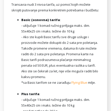
Transavia nudi 3 nivoa tarifa, uz pomoć kojih možete
skrojiti putovanje prema konkretnim potrebama i budžetu:
Basic (osnovna) tarifa
:
- uključuje 1 komad ručnog prtljaga maks. dim.
55x40x25 cm i maks. težine do 10 kg
- Ako ste kupili Basic tarifu sve druge usluge i
proizvode možete dokupiti do 2 sata pre poletanja.
Takođe promene vremena, datuma ili rute možete
raditi do 2 sata pre poletanja. Promena karte na
Basic tarifi podrazumeva plaćanje minimalnog
penala od 50 EUR, plus eventualna razlika u tarifi.
Ako ste se čekirali za let, nije više moguće raditi bilo
kakvu promenu.
*sa Basic tarifom se ne zarađuju
Flying Blue
milje.
Plus tarifa
:
- uključuje 1 komad ručnog prtljaga maks. dim.
55x40x25 cm i maks. težine do 10 kg