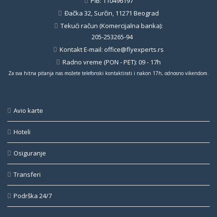
PIB: 110496197
Đačka 32, Surčin, 11271 Beograd
Tekući račun (Komercijalna banka):
205-253265-94
Kontakt E-mail:
office@flyexperts.rs
Radno vreme (PON - PET): 09 - 17h
Za sva hitna pitanja nas možete telefonski kontaktirati i nakon 17h, odnosno vikendom.
Avio karte
Hoteli
Osiguranje
Transferi
Podrška 24/7