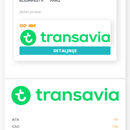
BUDIMPEŠTA
PARIZ
Jedan pravac
OD 40€
DETALJNIJE
IATA:
HV
ICAO:
TRA