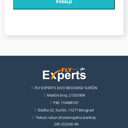
POŠALJI
FLY EXPERTS DOO BEOGRAD SURČIN
Matični broj: 21355909
PIB: 110496197
Đačka 32, Surčin, 11271 Beograd
Tekući račun (Komercijalna banka):
205-253265-94