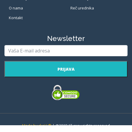
O nama
Reč urednika
Kontakt
Newsletter
PRIJAVA
Made by rkeU ®
| @2018 All copy rights reserved