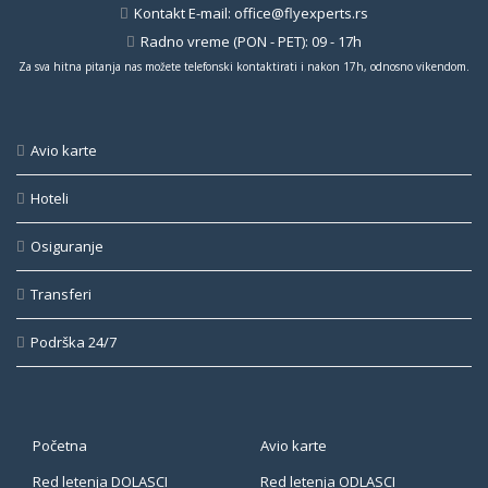
Kontakt E-mail:
office@flyexperts.rs
Radno vreme (PON - PET): 09 - 17h
Za sva hitna pitanja nas možete telefonski kontaktirati i nakon 17h, odnosno vikendom.
Avio karte
Hoteli
Osiguranje
Transferi
Podrška 24/7
Početna
Avio karte
Red letenja DOLASCI
Red letenja ODLASCI