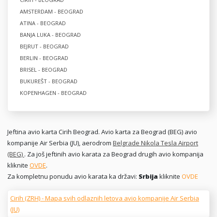
AMSTERDAM - BEOGRAD
ATINA - BEOGRAD
BANJA LUKA - BEOGRAD
BEJRUT - BEOGRAD
BERLIN - BEOGRAD
BRISEL - BEOGRAD
BUKUREŠT - BEOGRAD
KOPENHAGEN - BEOGRAD
Jeftina avio karta Cirih Beograd. Avio karta za Beograd (BEG) avio
kompanije Air Serbia (JU), aerodrom
Belgrade Nikola Tesla Airport
(BEG)
. Za još jeftinih avio karata za Beograd drugih avio kompanija
kliknite
OVDE
.
Za kompletnu ponudu avio karata ka državi:
Srbija
kliknite
OVDE
Cirih (ZRH) - Mapa svih odlaznih letova avio kompanije Air Serbia
(JU)