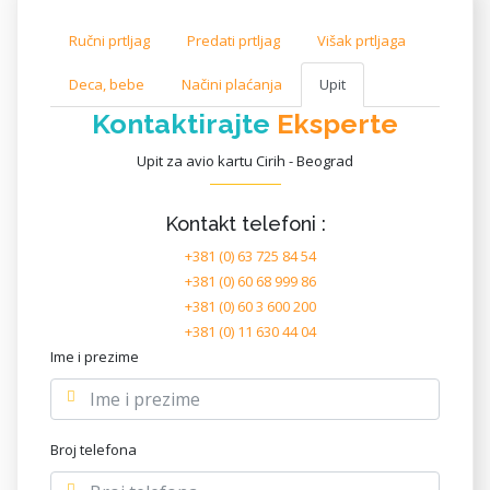
Ručni prtljag
Predati prtljag
Višak prtljaga
Deca, bebe
Načini plaćanja
Upit
Kontaktirajte
Eksperte
Upit za avio kartu Cirih - Beograd
Kontakt telefoni :
+381 (0) 63 725 84 54
+381 (0) 60 68 999 86
+381 (0) 60 3 600 200
+381 (0) 11 630 44 04
Ime i prezime
Broj telefona