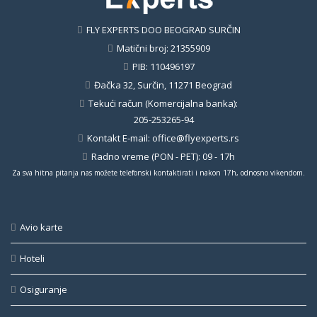
FLY EXPERTS DOO BEOGRAD SURČIN
Matični broj: 21355909
PIB: 110496197
Đačka 32, Surčin, 11271 Beograd
Tekući račun (Komercijalna banka):
205-253265-94
Kontakt E-mail:
office@flyexperts.rs
Radno vreme (PON - PET): 09 - 17h
Za sva hitna pitanja nas možete telefonski kontaktirati i nakon 17h, odnosno vikendom.
Avio karte
Hoteli
Osiguranje