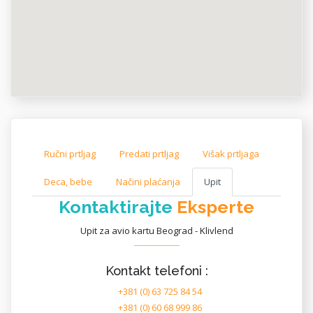
Ručni prtljag
Predati prtljag
Višak prtljaga
Deca, bebe
Načini plaćanja
Upit
Kontaktirajte
Eksperte
Upit za avio kartu Beograd - Klivlend
Kontakt telefoni :
+381 (0) 63 725 84 54
+381 (0) 60 68 999 86