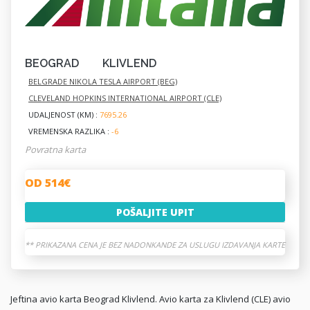
BEOGRAD
KLIVLEND
BELGRADE NIKOLA TESLA AIRPORT (BEG)
CLEVELAND HOPKINS INTERNATIONAL AIRPORT (CLE)
UDALJENOST (KM) :
7695.26
VREMENSKA RAZLIKA :
-6
Povratna karta
OD 514€
POŠALJITE UPIT
** PRIKAZANA CENA JE BEZ NADONKANDE ZA USLUGU IZDAVANJA KARTE
Jeftina avio karta Beograd Klivlend. Avio karta za Klivlend (CLE) avio