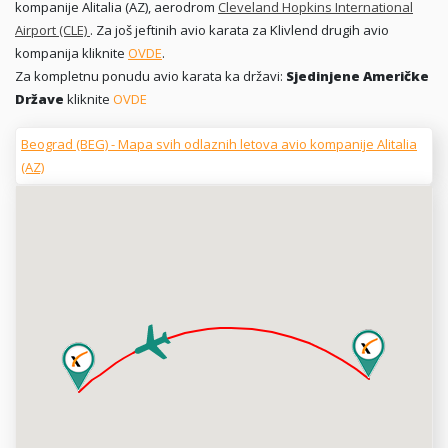
kompanije Alitalia (AZ), aerodrom
Cleveland Hopkins International
Airport (CLE)
. Za još jeftinih avio karata za Klivlend drugih avio
kompanija kliknite
OVDE
.
Za kompletnu ponudu avio karata ka državi:
Sjedinjene Američke
Države
kliknite
OVDE
Beograd (BEG) - Mapa svih odlaznih letova avio kompanije Alitalia
(AZ)