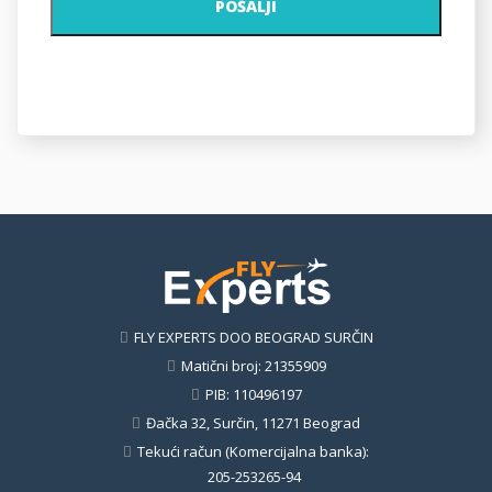
POŠALJI
FLY EXPERTS DOO BEOGRAD SURČIN
Matični broj: 21355909
PIB: 110496197
Đačka 32, Surčin, 11271 Beograd
Tekući račun (Komercijalna banka):
205-253265-94