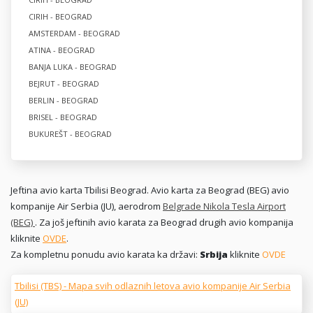
CIRIH - BEOGRAD
AMSTERDAM - BEOGRAD
ATINA - BEOGRAD
BANJA LUKA - BEOGRAD
BEJRUT - BEOGRAD
BERLIN - BEOGRAD
BRISEL - BEOGRAD
BUKUREŠT - BEOGRAD
Jeftina avio karta Tbilisi Beograd. Avio karta za Beograd (BEG) avio
kompanije Air Serbia (JU), aerodrom
Belgrade Nikola Tesla Airport
(BEG)
. Za još jeftinih avio karata za Beograd drugih avio kompanija
kliknite
OVDE
.
Za kompletnu ponudu avio karata ka državi:
Srbija
kliknite
OVDE
Tbilisi (TBS) - Mapa svih odlaznih letova avio kompanije Air Serbia
(JU)