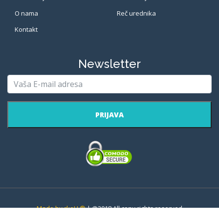
O nama
Reč urednika
Kontakt
Newsletter
PRIJAVA
Made by rkeU ®
| @2018 All copy rights reserved