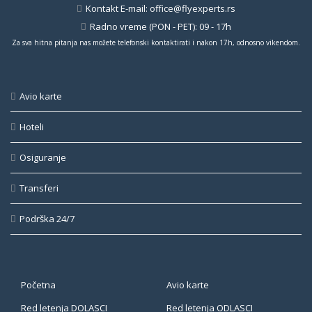
Kontakt E-mail:
office@flyexperts.rs
Radno vreme (PON - PET): 09 - 17h
Za sva hitna pitanja nas možete telefonski kontaktirati i nakon 17h, odnosno vikendom.
Avio karte
Hoteli
Osiguranje
Transferi
Podrška 24/7
Početna
Avio karte
Red letenja DOLASCI
Red letenja ODLASCI