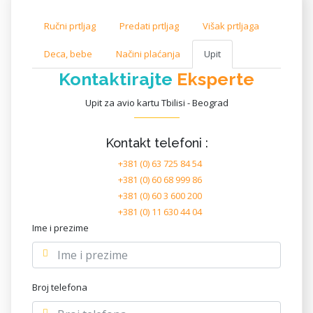
Ručni prtljag
Predati prtljag
Višak prtljaga
Deca, bebe
Načini plaćanja
Upit
Kontaktirajte
Eksperte
Upit za avio kartu Tbilisi - Beograd
Kontakt telefoni :
+381 (0) 63 725 84 54
+381 (0) 60 68 999 86
+381 (0) 60 3 600 200
+381 (0) 11 630 44 04
Ime i prezime
Broj telefona