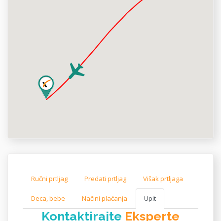
Ručni prtljag
Predati prtljag
Višak prtljaga
Deca, bebe
Načini plaćanja
Upit
Kontaktirajte
Eksperte