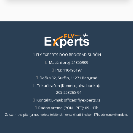
FLY EXPERTS DOO BEOGRAD SURČIN
Matični broj: 21355909
PIB: 110496197
Đačka 32, Surčin, 11271 Beograd
Tekući račun (Komercijalna banka):
205-253265-94
Kontakt E-mail:
office@flyexperts.rs
Radno vreme (PON - PET): 09 - 17h
Za sva hitna pitanja nas možete telefonski kontaktirati i nakon 17h, odnosno vikendom.