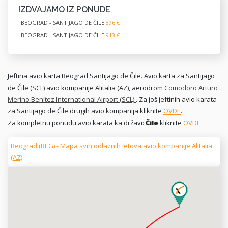
IZDVAJAMO IZ PONUDE
BEOGRAD - SANTIJAGO DE ČILE
896 €
BEOGRAD - SANTIJAGO DE ČILE
913 €
Jeftina avio karta Beograd Santijago de Čile. Avio karta za Santijago
de Čile (SCL) avio kompanije Alitalia (AZ), aerodrom
Comodoro Arturo
Merino Benítez International Airport (SCL)
. Za još jeftinih avio karata
za Santijago de Čile drugih avio kompanija kliknite
OVDE
.
Za kompletnu ponudu avio karata ka državi:
Čile
kliknite
OVDE
Beograd (BEG) - Mapa svih odlaznih letova avio kompanije Alitalia
(AZ)