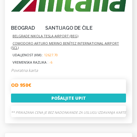
BEOGRAD
SANTIJAGO DE ČILE
BELGRADE NIKOLA TESLA AIRPORT (BEG)
COMODORO ARTURO MERINO BENÍTEZ INTERNATIONAL AIRPORT
(SCL)
UDALJENOST (KM) :
12627.70
VREMENSKA RAZLIKA :
-6
Povratna karta
OD 950€
POŠALJITE UPIT
** PRIKAZANA CENA JE BEZ NADONKANDE ZA USLUGU IZDAVANJA KARTE