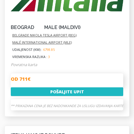
BEOGRAD
MALE (MALDIVI)
BELGRADE NIKOLA TESLA AIRPORT (BEG)
MALÉ INTERNATIONAL AIRPORT (MLE)
UDALJENOST (KM) :
6798.85
VREMENSKA RAZLIKA :
3
Povratna karta
OD 711€
POŠALJITE UPIT
** PRIKAZANA CENA JE BEZ NADONKANDE ZA USLUGU IZDAVANJA KARTE