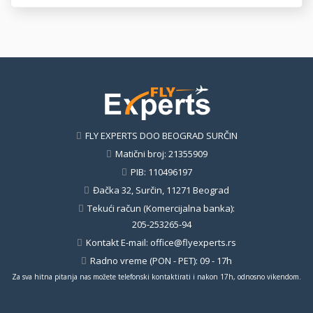
FLY EXPERTS DOO BEOGRAD SURČIN
Matični broj: 21355909
PIB: 110496197
Đačka 32, Surčin, 11271 Beograd
Tekući račun (Komercijalna banka):
205-253265-94
Kontakt E-mail:
office@flyexperts.rs
Radno vreme (PON - PET): 09 - 17h
Za sva hitna pitanja nas možete telefonski kontaktirati i nakon 17h, odnosno vikendom.