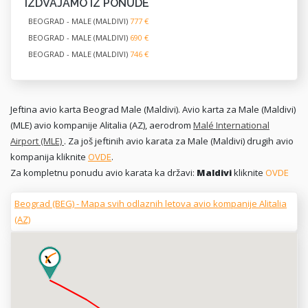
IZDVAJAMO IZ PONUDE
BEOGRAD - MALE (MALDIVI)
777 €
BEOGRAD - MALE (MALDIVI)
690 €
BEOGRAD - MALE (MALDIVI)
746 €
Jeftina avio karta Beograd Male (Maldivi). Avio karta za Male (Maldivi)
(MLE) avio kompanije Alitalia (AZ), aerodrom
Malé International
Airport (MLE)
. Za još jeftinih avio karata za Male (Maldivi) drugih avio
kompanija kliknite
OVDE
.
Za kompletnu ponudu avio karata ka državi:
Maldivi
kliknite
OVDE
Beograd (BEG) - Mapa svih odlaznih letova avio kompanije Alitalia
(AZ)