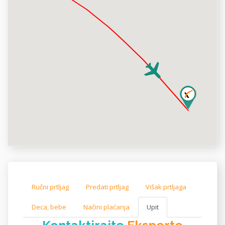
Ručni prtljag
Predati prtljag
Višak prtljaga
Deca, bebe
Načini plaćanja
Upit