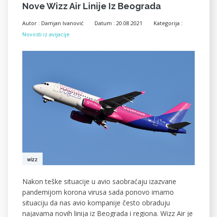
Nove Wizz Air Linije Iz Beograda
Autor :
Damjan Ivanović
Datum :
20.08.2021
Kategorija :
Novosti iz avijacije
wizz
Nakon teške situacije u avio saobraćaju izazvane
pandemijom korona virusa sada ponovo imamo
situaciju da nas avio kompanije često obraduju
najavama novih linija iz Beograda i regiona. Wizz Air je