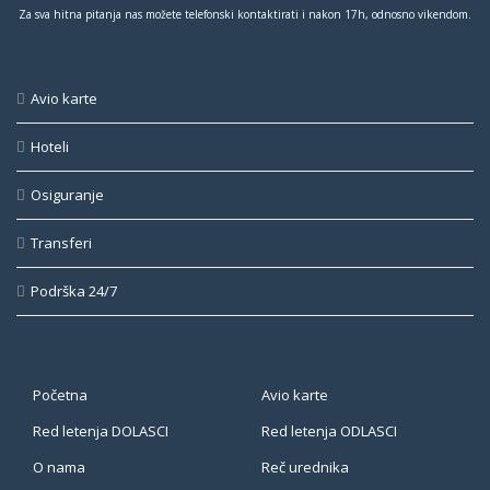
Za sva hitna pitanja nas možete telefonski kontaktirati i nakon 17h, odnosno vikendom.
Avio karte
Hoteli
Osiguranje
Transferi
Podrška 24/7
Početna
Avio karte
Red letenja DOLASCI
Red letenja ODLASCI
O nama
Reč urednika