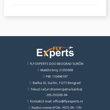
FLY EXPERTS DOO BEOGRAD SURČIN
Matični broj: 21355909
PIB: 110496197
Đačka 32, Surčin, 11271 Beograd
Tekući račun (Komercijalna banka):
205-253265-94
Kontakt E-mail:
office@flyexperts.rs
Radno vreme (PON - PET): 09 - 17h