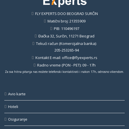
FLY EXPERTS DOO BEOGRAD SURČIN
Matični broj: 21355909
PIB: 110496197
Đačka 32, Surčin, 11271 Beograd
Tekući račun (Komercijalna banka):
205-253265-94
Kontakt E-mail:
office@flyexperts.rs
Radno vreme (PON - PET): 09 - 17h
Za sva hitna pitanja nas možete telefonski kontaktirati i nakon 17h, odnosno vikendom.
Avio karte
Hoteli
Osiguranje