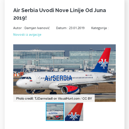
Air Serbia Uvodi Nove Linije Od Juna
2019!
Autor :
Damjan Ivanović
Datum :
23.01.2019
Kategorija :
Novosti iz avijacije
Photo credit: TJDarmstadt on VisualHunt.com / CC BY
Photo 