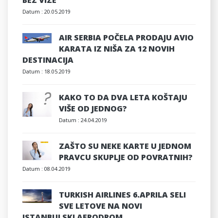
Datum :
20.05.2019
AIR SERBIA POČELA PRODAJU AVIO
KARATA IZ NIŠA ZA 12 NOVIH
DESTINACIJA
Datum :
18.05.2019
KAKO TO DA DVA LETA KOŠTAJU
VIŠE OD JEDNOG?
Datum :
24.04.2019
ZAŠTO SU NEKE KARTE U JEDNOM
PRAVCU SKUPLJE OD POVRATNIH?
Datum :
08.04.2019
TURKISH AIRLINES 6.APRILA SELI
SVE LETOVE NA NOVI
ISTANBULSKI AERODROM