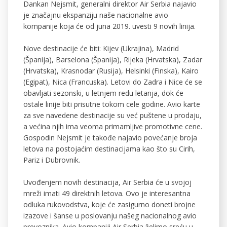
Dankan Nejsmit, generalni direktor Air Serbia najavio
je značajnu ekspanziju naše nacionalne avio
kompanije koja će od juna 2019. uvesti 9 novih linija.
Nove destinacije će biti: Kijev (Ukrajina), Madrid
(Španija), Barselona (Španija), Rijeka (Hrvatska), Zadar
(Hrvatska), Krasnodar (Rusija), Helsinki (Finska), Kairo
(Egipat), Nica (Francuska). Letovi do Zadra i Nice će se
obavljati sezonski, u letnjem redu letanja, dok će
ostale linije biti prisutne tokom cele godine. Avio karte
za sve navedene destinacije su već puštene u prodaju,
a većina njih ima veoma primamljive promotivne cene.
Gospodin Nejsmit je takođe najavio povećanje broja
letova na postojaćim destinacijama kao što su Cirih,
Pariz i Dubrovnik.
Uvođenjem novih destinacija, Air Serbia će u svojoj
mreži imati 49 direktnih letova. Ovo je interesantna
odluka rukovodstva, koje će zasigurno doneti brojne
izazove i šanse u poslovanju našeg nacionalnog avio
prevoznika. Avio kompaniji Air Serbia želimo sreću u