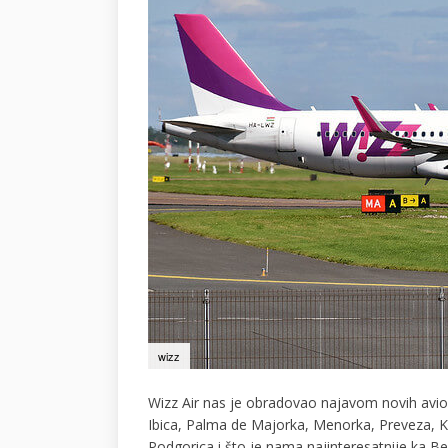
wizz
Wizz Air nas je obradovao najavom novih avio 
Ibica, Palma de Majorka, Menorka, Preveza, Ke
Podgorica i što je nama najinteresatnije ka B