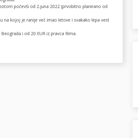
ubotom počevši od 2.juna 2022 (prvobitno planirano od
u na kojoj je ranije već imao letove i svakako lepa vest
a Beograda i od 20 EUR iz pravca Rima.