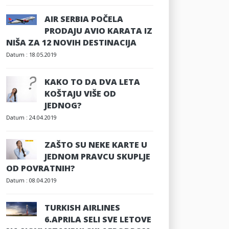
AIR SERBIA POČELA
PRODAJU AVIO KARATA IZ
NIŠA ZA 12 NOVIH DESTINACIJA
Datum :
18.05.2019
KAKO TO DA DVA LETA
KOŠTAJU VIŠE OD
JEDNOG?
Datum :
24.04.2019
ZAŠTO SU NEKE KARTE U
JEDNOM PRAVCU SKUPLJE
OD POVRATNIH?
Datum :
08.04.2019
TURKISH AIRLINES
6.APRILA SELI SVE LETOVE