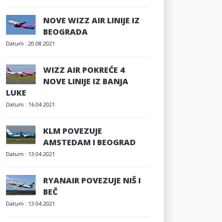
NOVE WIZZ AIR LINIJE IZ
BEOGRADA
Datum :
20.08.2021
WIZZ AIR POKREĆE 4
NOVE LINIJE IZ BANJA
LUKE
Datum :
16.04.2021
KLM POVEZUJE
AMSTEDAM I BEOGRAD
Datum :
13.04.2021
RYANAIR POVEZUJE NIŠ I
BEČ
Datum :
13.04.2021