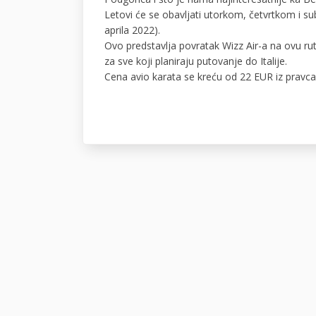
Letovi će se obavljati utorkom, četvrtkom i s
aprila 2022).
Ovo predstavlja povratak Wizz Air-a na ovu rut
za sve koji planiraju putovanje do Italije.
Cena avio karata se kreću od 22 EUR iz pravc