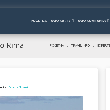
POČETNA
AVIO KARTE
AVIO KOMPANIJE
Do Rima
POČETNA
TRAVEL INFO
EXPERT
orija :
Experts Novosti