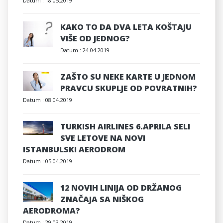
Datum :
18.05.2019
KAKO TO DA DVA LETA KOŠTAJU
VIŠE OD JEDNOG?
Datum :
24.04.2019
ZAŠTO SU NEKE KARTE U JEDNOM
PRAVCU SKUPLJE OD POVRATNIH?
Datum :
08.04.2019
TURKISH AIRLINES 6.APRILA SELI
SVE LETOVE NA NOVI
ISTANBULSKI AERODROM
Datum :
05.04.2019
12 NOVIH LINIJA OD DRŽANOG
ZNAČAJA SA NIŠKOG
AERODROMA?
Datum :
29.03.2019