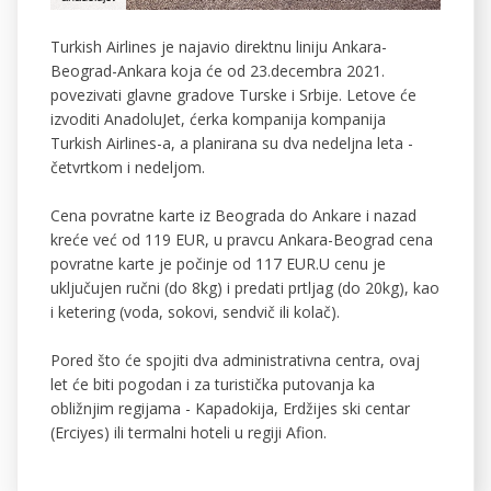
Turkish Airlines je najavio direktnu liniju Ankara-
Beograd-Ankara koja će od 23.decembra 2021.
povezivati glavne gradove Turske i Srbije. Letove će
izvoditi AnadoluJet, ćerka kompanija kompanija
Turkish Airlines-a, a planirana su dva nedeljna leta -
četvrtkom i nedeljom.
Cena povratne karte iz Beograda do Ankare i nazad
kreće već od 119 EUR, u pravcu Ankara-Beograd cena
povratne karte je počinje od 117 EUR.U cenu je
uključujen ručni (do 8kg) i predati prtljag (do 20kg), kao
i ketering (voda, sokovi, sendvič ili kolač).
Pored što će spojiti dva administrativna centra, ovaj
let će biti pogodan i za turistička putovanja ka
obližnjim regijama - Kapadokija, Erdžijes ski centar
(Erciyes) ili termalni hoteli u regiji Afion.