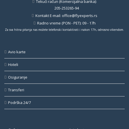
Tekući račun (Komercijalna banka):
205-253265-94
Kontakt E-mail:
office@flyexperts.rs
Radno vreme (PON - PET): 09 - 17h
Za sva hitna pitanja nas možete telefonski kontaktirati i nakon 17h, odnosno vikendom.
Avio karte
Hoteli
Osiguranje
Transferi
Podrška 24/7