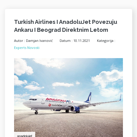
Turkish Airlines I AnadoluJet Povezuju
Ankaru I Beograd Direktnim Letom
Autor :
Damjan Ivanović
Datum :
10.11.2021
Kategorija :
Experts Novosti
anadolujet