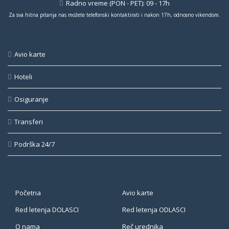
Radno vreme (PON - PET): 09 - 17h
Za sva hitna pitanja nas možete telefonski kontaktirati i nakon 17h, odnosno vikendom.
Avio karte
Hoteli
Osiguranje
Transferi
Podrška 24/7
Početna
Avio karte
Red letenja DOLASCI
Red letenja ODLASCI
O nama
Reč urednika