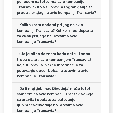
ponesem na letovima avio kompanije
Transavia? Koja su pravila i ograničenja za
predati prtljag na avio kompaniji Transavia?
Koliko košta dodatni prtljag na avio
kompaniji Transavia? Koliko iznosi doplata
za višak prtljaga na letovima avio
kompanije Transavia?
Šta je bitno da znam kada dete ili beba
treba da leti avio kompanijom Transavia?
Koja su pravila i važne informacije za
putovanje dece i beba na letovima avio
kompanije Transavia?
Da li moj ljubimac (životinja) može leteti
samnom na avio kompaniji Transavia? Koja
su pravila i doplate za putovanje
ljubimaca/životinja na letovima avio
kompanije Transavia?