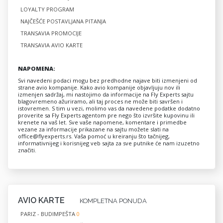
LOYALTY PROGRAM
NAJČEŠĆE POSTAVLJANA PITANJA
TRANSAVIA PROMOCIJE
TRANSAVIA AVIO KARTE
NAPOMENA:
Svi navedeni podaci mogu bez predhodne najave biti izmenjeni od
strane avio kompanije. Kako avio kompanije objavljuju nov ili
izmenjen sadržaj, mi nastojimo da informacije na Fly Experts sajtu
blagovremeno ažuriramo, ali taj proces ne može biti savršen i
istovremen. S tim u vezi, molimo vas da navedene podatke dodatno
proverite sa Fly Experts agentom pre nego što izvršite kupovinu ili
krenete na vaš let. Sve vaše napomene, komentare i primedbe
vezane za informacije prikazane na sajtu možete slati na
office@flyexperts.rs
. Vaša pomoć u kreiranju što tačnijeg,
informativnijeg i korisnijeg veb sajta za sve putnike će nam izuzetno
značiti.
AVIO KARTE
KOMPLETNA PONUDA
PARIZ - BUDIMPEŠTA
0