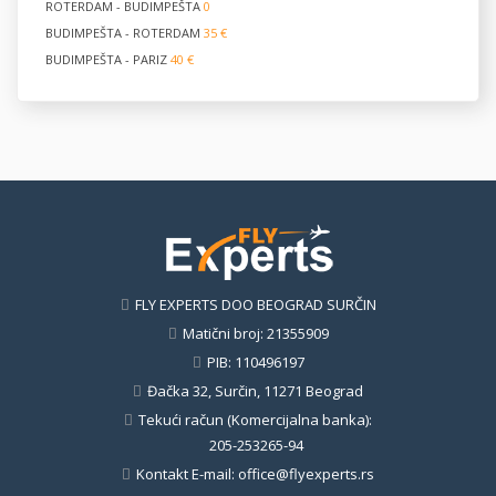
ROTERDAM - BUDIMPEŠTA
0
BUDIMPEŠTA - ROTERDAM
35 €
BUDIMPEŠTA - PARIZ
40 €
FLY EXPERTS DOO BEOGRAD SURČIN
Matični broj: 21355909
PIB: 110496197
Đačka 32, Surčin, 11271 Beograd
Tekući račun (Komercijalna banka):
205-253265-94
Kontakt E-mail:
office@flyexperts.rs