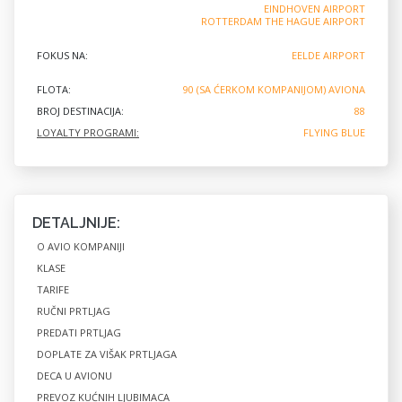
EINDHOVEN AIRPORT
ROTTERDAM THE HAGUE AIRPORT
FOKUS NA:
EELDE AIRPORT
FLOTA:
90 (SA ĆERKOM KOMPANIJOM) AVIONA
BROJ DESTINACIJA:
88
LOYALTY PROGRAMI:
FLYING BLUE
DETALJNIJE:
O AVIO KOMPANIJI
KLASE
TARIFE
RUČNI PRTLJAG
PREDATI PRTLJAG
DOPLATE ZA VIŠAK PRTLJAGA
DECA U AVIONU
PREVOZ KUĆNIH LJUBIMACA