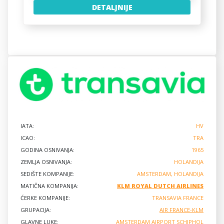
DETALJNIJE
IATA:
HV
ICAO:
TRA
GODINA OSNIVANJA:
1965
ZEMLJA OSNIVANJA:
HOLANDIJA
SEDIŠTE KOMPANIJE:
AMSTERDAM, HOLANDIJA
MATIČNA KOMPANIJA:
KLM ROYAL DUTCH AIRLINES
ĆERKE KOMPANIJE:
TRANSAVIA FRANCE
GRUPACIJA:
AIR FRANCE-KLM
GLAVNE LUKE:
AMSTERDAM AIRPORT SCHIPHOL