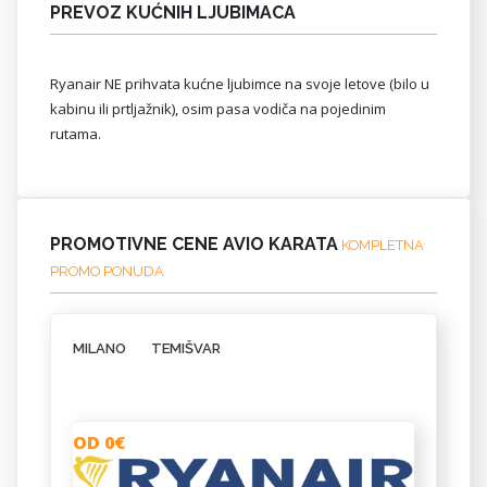
PREVOZ KUĆNIH LJUBIMACA
Ryanair NE prihvata kućne ljubimce na svoje letove (bilo u
kabinu ili prtljažnik), osim pasa vodiča na pojedinim
rutama.
PROMOTIVNE CENE AVIO KARATA
KOMPLETNA
PROMO PONUDA
MILANO
TEMIŠVAR
OD 0€