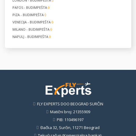
LONDON - BUDIMPEŠTA
0
PAFOS - BUDIMPEŠTA
0
PIZA - BUDIMPEŠTA
0
VENECIJA - BUDIMPEŠTA
0
MILANO - BUDIMPEŠTA
0
NAPULJ - BUDIMPEŠTA
0
FLY EXPERTS DOO BEOGRAD SURČIN
Matični broj: 21355909
PIB: 110496197
Đačka 32, Surčin, 11271 Beograd
Tekući račun (Komercijalna banka):