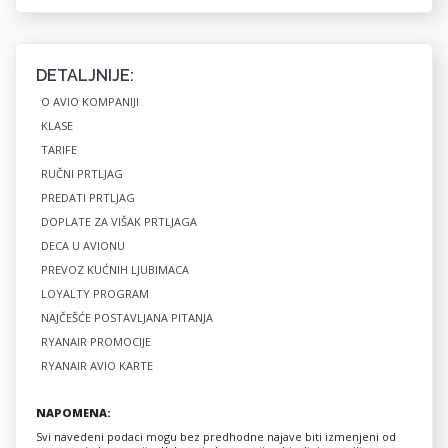
DETALJNIJE:
O AVIO KOMPANIJI
KLASE
TARIFE
RUČNI PRTLJAG
PREDATI PRTLJAG
DOPLATE ZA VIŠAK PRTLJAGA
DECA U AVIONU
PREVOZ KUĆNIH LJUBIMACA
LOYALTY PROGRAM
NAJČEŠĆE POSTAVLJANA PITANJA
RYANAIR PROMOCIJE
RYANAIR AVIO KARTE
NAPOMENA:
Svi navedeni podaci mogu bez predhodne najave biti izmenjeni od