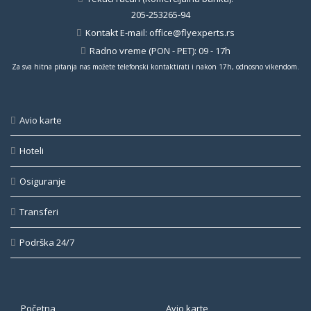
205-253265-94
Kontakt E-mail:
office@flyexperts.rs
Radno vreme (PON - PET): 09 - 17h
Za sva hitna pitanja nas možete telefonski kontaktirati i nakon 17h, odnosno vikendom.
Avio karte
Hoteli
Osiguranje
Transferi
Podrška 24/7
Početna
Avio karte