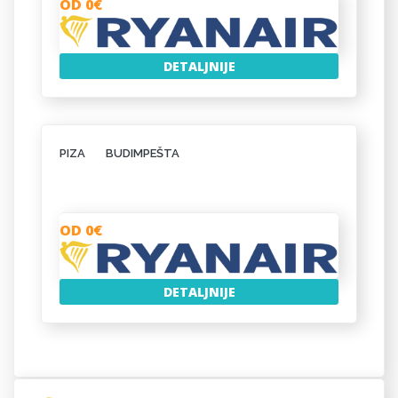
OD 0€
DETALJNIJE
PIZA
BUDIMPEŠTA
OD 0€
DETALJNIJE