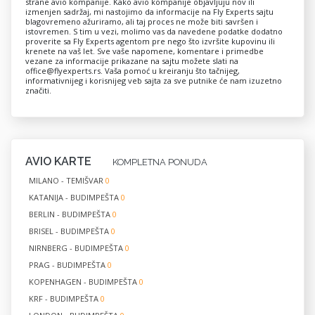
strane avio kompanije. Kako avio kompanije objavljuju nov ili
izmenjen sadržaj, mi nastojimo da informacije na Fly Experts sajtu
blagovremeno ažuriramo, ali taj proces ne može biti savršen i
istovremen. S tim u vezi, molimo vas da navedene podatke dodatno
proverite sa Fly Experts agentom pre nego što izvršite kupovinu ili
krenete na vaš let. Sve vaše napomene, komentare i primedbe
vezane za informacije prikazane na sajtu možete slati na
office@flyexperts.rs
. Vaša pomoć u kreiranju što tačnijeg,
informativnijeg i korisnijeg veb sajta za sve putnike će nam izuzetno
značiti.
AVIO KARTE
KOMPLETNA PONUDA
MILANO - TEMIŠVAR
0
KATANIJA - BUDIMPEŠTA
0
BERLIN - BUDIMPEŠTA
0
BRISEL - BUDIMPEŠTA
0
NIRNBERG - BUDIMPEŠTA
0
PRAG - BUDIMPEŠTA
0
KOPENHAGEN - BUDIMPEŠTA
0
KRF - BUDIMPEŠTA
0