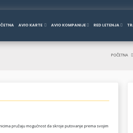
ČETNA
AVIO KARTE
AVIO KOMPANIJE
RED LETENJA
TR
POČETNA
utnicima pružaju mogućnost da skroje putovanje prema svojim