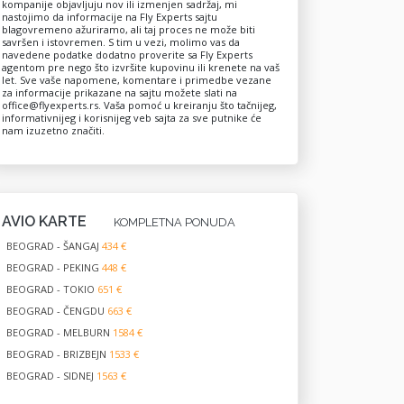
kompanije objavljuju nov ili izmenjen sadržaj, mi
nastojimo da informacije na Fly Experts sajtu
blagovremeno ažuriramo, ali taj proces ne može biti
savršen i istovremen. S tim u vezi, molimo vas da
navedene podatke dodatno proverite sa Fly Experts
agentom pre nego što izvršite kupovinu ili krenete na vaš
let. Sve vaše napomene, komentare i primedbe vezane
za informacije prikazane na sajtu možete slati na
office@flyexperts.rs
. Vaša pomoć u kreiranju što tačnijeg,
informativnijeg i korisnijeg veb sajta za sve putnike će
nam izuzetno značiti.
AVIO KARTE
KOMPLETNA PONUDA
BEOGRAD - ŠANGAJ
434 €
BEOGRAD - PEKING
448 €
BEOGRAD - TOKIO
651 €
BEOGRAD - ČENGDU
663 €
BEOGRAD - MELBURN
1584 €
BEOGRAD - BRIZBEJN
1533 €
BEOGRAD - SIDNEJ
1563 €