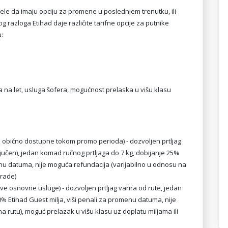
i žele da imaju opciju za promene u poslednjem trenutku, ili
z tog razloga Etihad daje različite tarifne opcije za putnike
u:
ava na let, usluga šofera, mogućnost prelaska u višu klasu
fe obično dostupne tokom promo perioda) - dozvoljen prtljag
ljučen), jedan komad ručnog prtljaga do 7 kg, dobijanje 25%
nu datuma, nije moguća refundacija (varijabilno u odnosu na
grade)
ve osnovne usluge) - dozvoljen prtljag varira od rute, jedan
0% Etihad Guest milja, viši penali za promenu datuma, nije
 rutu), moguć prelazak u višu klasu uz doplatu miljama ili