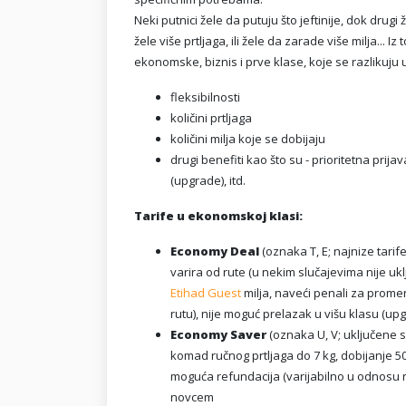
Neki putnici žele da putuju što jeftinije, dok drug
žele više prtljaga, ili žele da zarade više milja... I
ekonomske, biznis i prve klase, koje se razlikuju 
fleksibilnosti
količini prtljaga
količini milja koje se dobijaju
drugi benefiti kao što su - prioritetna prij
(upgrade), itd.
Tarife u ekonomskoj klasi:
Economy Deal
(oznaka T, E; najnize tari
varira od rute (u nekim slučajevima nije uk
Etihad Guest
milja, naveći penali za prome
rutu), nije moguć prelazak u višu klasu (up
Economy Saver
(oznaka U, V; uključene s
komad ručnog prtljaga do 7 kg, dobijanje 5
moguća refundacija (varijabilno u odnosu na
novcem