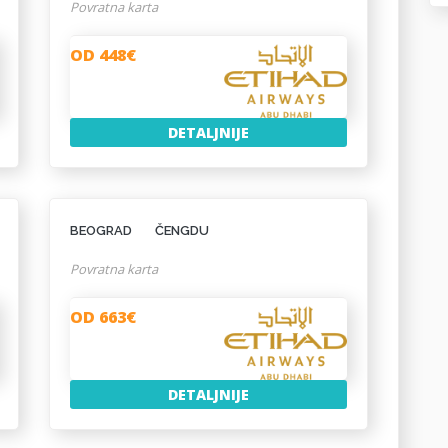
Povratna karta
OD 448€
DETALJNIJE
BEOGRAD
ČENGDU
Povratna karta
OD 663€
DETALJNIJE