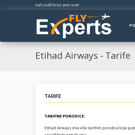
Vaš vodič kroz avio svet
PO
Etihad Airways - Tarife
TARIFE
TARIFNE PORODICE:
Etihad Airways ima više tarifnih porodica koje p
specifičnim potrebama.