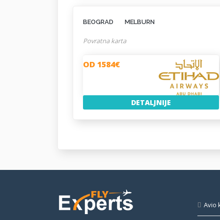
BEOGRAD
MELBURN
Povratna karta
OD 1584€
DETALJNIJE
Avio 