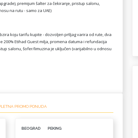
grade), premijum šalter za čekiranje, pristup salonu,
dnosu na rutu - samo za UAE)
ira koju tarifu kupite - dozvoljen prtljag varira od rute, dva
nje 200% Etihad Guest milja, promena datuma i refundacija
tup salonu, šofer/limuzina je uključen (varijabilno u odnosu
PLETNA PROMO PONUDA
BEOGRAD
PEKING