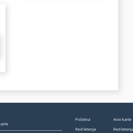
Početna
Avio karte
karte
Red letenja
Red letenj