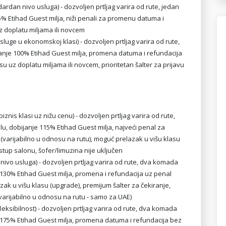
dardan nivo usluga) - dozvoljen prtljag varira od rute, jedan
5% Etihad Guest milja, niži penali za promenu datuma i
z doplatu miljama ili novcem
sluge u ekonomskoj klasi) - dozvoljen prtljag varira od rute,
janje 100% Etihad Guest milja, promena datuma i refundacija
 uz doplatu miljama ili novcem, prioritetan šalter za prijavu
znis klasi uz nižu cenu) - dozvoljen prtljag varira od rute,
lu, dobijanje 115% Etihad Guest milja, najveći penal za
varijabilno u odnosu na rutu), moguć prelazak u višu klasu
istup salonu, šofer/limuzina nije uključen
ivo usluga) - dozvoljen prtljag varira od rute, dva komada
e 130% Etihad Guest milja, promena i refundacija uz penal
zak u višu klasu (upgrade), premijum šalter za čekiranje,
(varijabilno u odnosu na rutu - samo za UAE)
fleksibilnost) - dozvoljen prtljag varira od rute, dva komada
je 175% Etihad Guest milja, promena datuma i refundacija bez