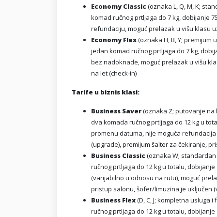
Economy Classic
(oznaka L, Q, M, K; stan
komad ručnog prtljaga do 7 kg, dobijanje 7
refundaciju, moguć prelazak u višu klasu u
Economy Flex
(oznaka H, B, Y; premijum u
jedan komad ručnog prtljaga do 7 kg, dobi
bez nadoknade, moguć prelazak u višu klasu
na let (check-in)
Tarife u biznis klasi:
Business Saver
(oznaka Z; putovanje na bi
dva komada ručnog prtljaga do 12 kg u tota
promenu datuma, nije moguća refundacija (
(upgrade), premijum šalter za čekiranje, pr
Business Classic
(oznaka W; standardan n
ručnog prtljaga do 12 kg u totalu, dobijanj
(varijabilno u odnosu na rutu), moguć prela
pristup salonu, šofer/limuzina je uključen 
Business Flex
(D, C, J; kompletna usluga i 
ručnog prtljaga do 12 kg u totalu, dobijan