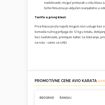
nadoknade, moguć prelazak u višu klasu (up
šofer/limuzina je uključen (varijabilno u o
Tarife u prvoj klasi:
Prva klasa pruža najviši mogući nivo usluge bez obz
komada ručnog prtljaga do 12 kg u totalu, dobija
bez nadoknade, premijum šalter za čekiranje, pris
na rutu - samo za UAE)
PROMOTIVNE CENE AVIO KARATA
KOM
BEOGRAD
ŠANGAJ