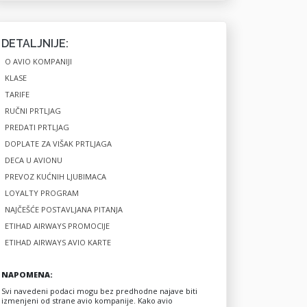
DETALJNIJE:
O AVIO KOMPANIJI
KLASE
TARIFE
RUČNI PRTLJAG
PREDATI PRTLJAG
DOPLATE ZA VIŠAK PRTLJAGA
DECA U AVIONU
PREVOZ KUĆNIH LJUBIMACA
LOYALTY PROGRAM
NAJČEŠĆE POSTAVLJANA PITANJA
ETIHAD AIRWAYS PROMOCIJE
ETIHAD AIRWAYS AVIO KARTE
NAPOMENA:
Svi navedeni podaci mogu bez predhodne najave biti
izmenjeni od strane avio kompanije. Kako avio