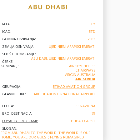
IATA:
EY
ICAO:
ETD
GODINA OSNIVANJA:
2003
ZEMLJA OSNIVANJA:
UJEDINJENI ARAPSKI EMIRATI
SEDIŠTE KOMPANIJE:
ABU DABI, UJEDINJENI ARAPSKI EMIRATI
ĆERKE
KOMPANIJE:
AIR SEYCHELLES
JET AIRWAYS
VIRGIN AUSTRALIA
AIR SERBIA
GRUPACIJA:
ETIHAD AVIATION GROUP
GLAVNE LUKE:
ABU DHABI INTERNATIONAL AIRPORT
FLOTA:
116 AVIONA
BROJ DESTINACIJA:
79
LOYALTY PROGRAMI:
ETIHAD GUEST
SLOGAN:
FROM ABU DHABI TO THE WORLD; THE WORLD IS OUR
HOME, YOU ARE OUR GUEST; FLYING REIMAGINED