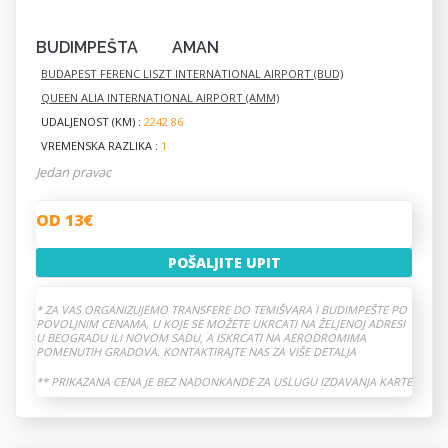
BUDIMPEŠTA
AMAN
BUDAPEST FERENC LISZT INTERNATIONAL AIRPORT (BUD)
QUEEN ALIA INTERNATIONAL AIRPORT (AMM)
UDALJENOST (KM) :
2242.86
VREMENSKA RAZLIKA :
1
Jedan pravac
OD 13€
POŠALJITE UPIT
* ZA VAS ORGANIZUJEMO TRANSFERE DO TEMIŠVARA I BUDIMPEŠTE PO
POVOLJNIM CENAMA, U KOJE SE MOŽETE UKRCATI NA ŽELJENOJ ADRESI
U BEOGRADU ILI NOVOM SADU, A ISKRCATI NA AERODROMIMA
POMENUTIH GRADOVA. KONTAKTIRAJTE NAS ZA VIŠE DETALJA
** PRIKAZANA CENA JE BEZ NADONKANDE ZA USLUGU IZDAVANJA KARTE