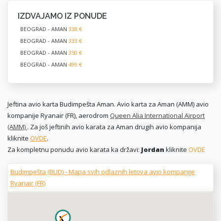
IZDVAJAMO IZ PONUDE
BEOGRAD - AMAN
338 €
BEOGRAD - AMAN
333 €
BEOGRAD - AMAN
350 €
BEOGRAD - AMAN
499 €
Jeftina avio karta Budimpešta Aman. Avio karta za Aman (AMM) avio
kompanije Ryanair (FR), aerodrom
Queen Alia International Airport
(AMM)
. Za još jeftinih avio karata za Aman drugih avio kompanija
kliknite
OVDE
.
Za kompletnu ponudu avio karata ka državi:
Jordan
kliknite
OVDE
Budimpešta (BUD) - Mapa svih odlaznih letova avio kompanije
Ryanair (FR)