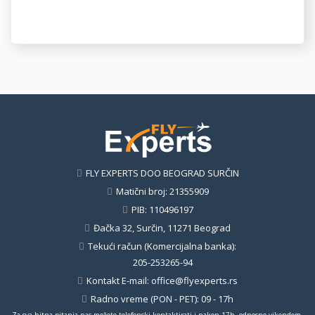
FLY EXPERTS DOO BEOGRAD SURČIN
Matični broj: 21355909
PIB: 110496197
Đačka 32, Surčin, 11271 Beograd
Tekući račun (Komercijalna banka):
205-253265-94
Kontakt E-mail:
office@flyexperts.rs
Radno vreme (PON - PET): 09 - 17h
Za sva hitna pitanja nas možete telefonski kontaktirati i nakon 17h, odnosno vikendom.