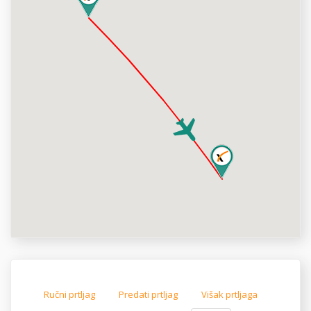
Ručni prtljag
Predati prtljag
Višak prtljaga